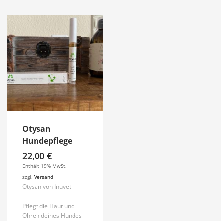
Otysan
Hundepflege
22,00
€
Enthält 19% MwSt.
zzgl.
Versand
Otysan von Inuvet
Pflegt die Haut und
Ohren deines Hundes