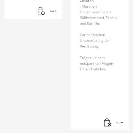
Zutaten
: Maronen,
Flohsamenschalen,
Süßholzwurzel, Fenchel
und Kamille
Zur natürlichen
Unterstützung der
Verdauung.
Trägt zu einem
entspannten Magen-
Darm-Trakt bei.