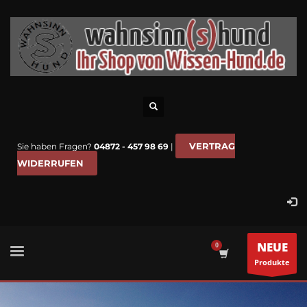
VERTRAG
Sie haben Fragen?
04872 - 457 98 69
|
WIDERRUFEN
NEUE
Produkte