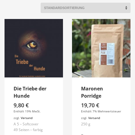
Die Triebe der
Maronen
Hunde
Porridge
9,80
€
19,70
€
Enthält 19% MwSt.
Enthält 7% Mehrwertsteuer
zzgl.
Versand
zzgl.
Versand
A 5 – Softcover
250 g
49 Seiten – farbig