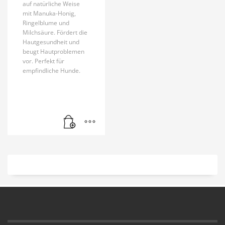
auf natürliche Weise
mit Manuka-Honig,
Ringelblume und
Milchsäure. Fördert die
Hautgesundheit und
beugt Hautproblemen
vor. Perfekt für
empfindliche Hunde.