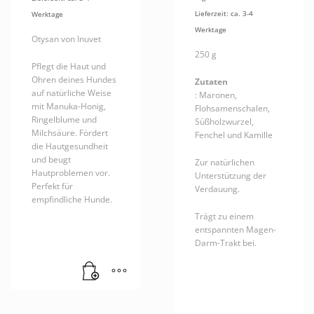
Lieferzeit: ca. 3-4
Werktage
Werktage
Otysan von Inuvet
250 g
Pflegt die Haut und
Ohren deines Hundes
Zutaten
auf natürliche Weise
: Maronen,
mit Manuka-Honig,
Flohsamenschalen,
Ringelblume und
Süßholzwurzel,
Milchsäure. Fördert
Fenchel und Kamille
die Hautgesundheit
und beugt
Zur natürlichen
Hautproblemen vor.
Unterstützung der
Perfekt für
Verdauung.
empfindliche Hunde.
Trägt zu einem
entspannten Magen-
Darm-Trakt bei.