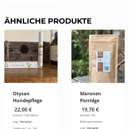
ÄHNLICHE PRODUKTE
Otysan
Maronen
Hundepflege
Porridge
22,00
€
19,70
€
Enthält 19% MwSt.
Enthält 7%
zzgl.
Versand
Mehrwertsteuer
zzgl.
Versand
Lieferzeit: ca. 3-4