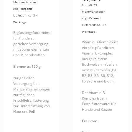
Mehrwertsteuer
Enthält 7%
zzgl.
Versand
Mehrwertsteuer
Lieferzeit: ca. 3-4
zzgl.
Versand
Werktage
Lieferzeit: ca. 3-4
Werktage
Ergänzungsfuttermittel
für Hunde zur
Vitamin-B-Komplex ist
gezielten Versorgung
ein rein pflanzlicher
mit Spurenelementen
Vitamin B-Komplex
und Mineralstoffen.
aus gekeimtem
Buchweizen mit allen
Elements. 150 g
acht B-Vitaminen (B1,
B2, B3, B5, B6, B12,
zur gezielten
Folsäure und Biotin).
Versorgung bei
Mangelerscheinungen
Der Vitamin-B-
zur täglichen
Komplex ist ein
Frischfleischfütterung
Einzelfuttermittel für
zur Unterstützung von
Hunde und Katzen
Haut und Fell
Frei von: