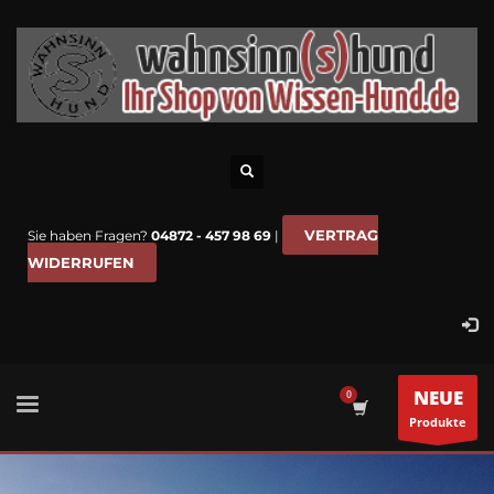
VERTRAG
Sie haben Fragen?
04872 - 457 98 69
|
WIDERRUFEN
NEUE
Produkte