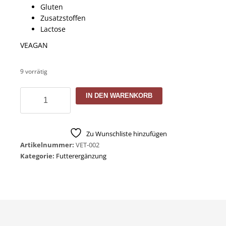
Gluten
Zusatzstoffen
Lactose
VEAGAN
9 vorrätig
Akazienfaser
IN DEN WARENKORB
-
löslicher
Ballaststoff
Zu Wunschliste hinzufügen
Menge
Artikelnummer:
VET-002
Kategorie:
Futterergänzung