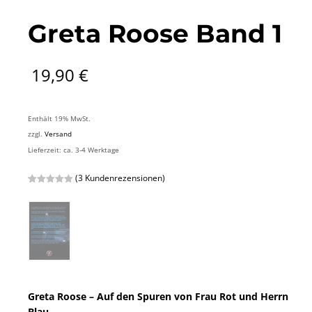
Greta Roose Band 1
19,90
€
Enthält 19% MwSt.
zzgl.
Versand
Lieferzeit: ca. 3-4 Werktage
(
3
Kundenrezensionen)
Bewertet mit
3
5.00
von 5,
basierend
auf
Kundenbewertungen
Greta Roose – Auf den Spuren von Frau Rot und Herrn
Blau.