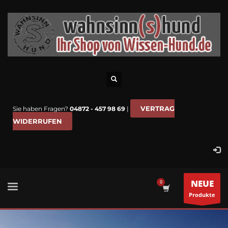
VERTRAG
Sie haben Fragen?
04872 - 457 98 69
|
WIDERRUFEN
NEUE
Produkte