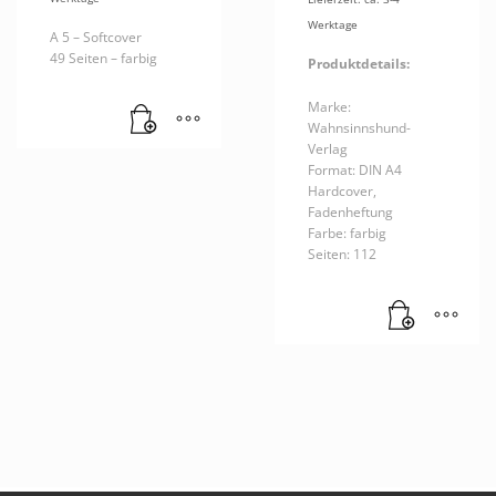
Werktage
A 5 – Softcover
49 Seiten – farbig
Produktdetails:
Marke:
Wahnsinnshund-
Verlag
Format: DIN A4
Hardcover,
Fadenheftung
Farbe: farbig
Seiten: 112